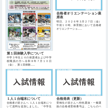
合格者オリエンテーション座
席表
明日、２０２６年３月２７日（金）
午前１０時、体育館において合格者
オリエンテーショ...…
第１回体験入学について
中学３年生とその保護者および中学
校職員の方へ令和８年７月１０日
（金）、第１回体験...…
１人１台端末について
合格発表（更新）
合格者の皆さんへ １人１台端末につ
受検生の皆さんへ特色選抜・一般選
いて資料を追加しました。「中学生
抜の合格者受検番号は、こちらのペ