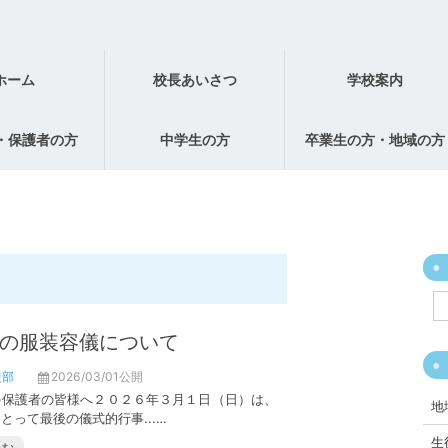
ホーム
校長あいさつ
学校案内
・保護者の方
中学生の方
卒業生の方・地域の方
の服装容儀について
援部
2026/03/01公開
の保護者の皆様へ２０２６年３月１日（日）は、
地
とって最後の儀式的行事...…
生