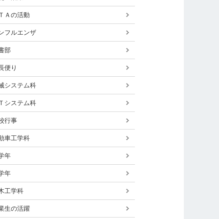
ＴＡの活動
ンフルエンザ
書部
長便り
械システム科
Ｔシステム科
校行事
動車工学科
学年
学年
木工学科
業生の活躍