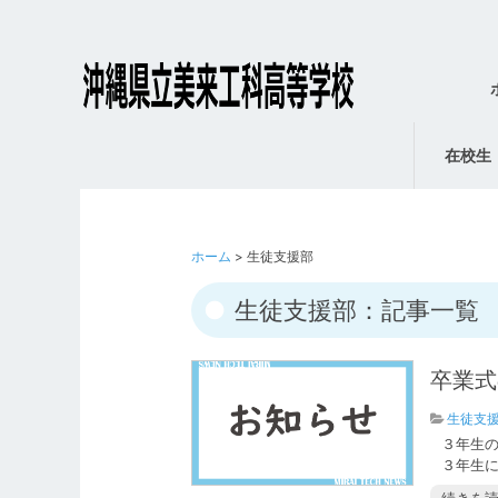
在校生
ホーム
> 生徒支援部
生徒支援部：記事一覧
卒業式
生徒支
３年生
３年生に