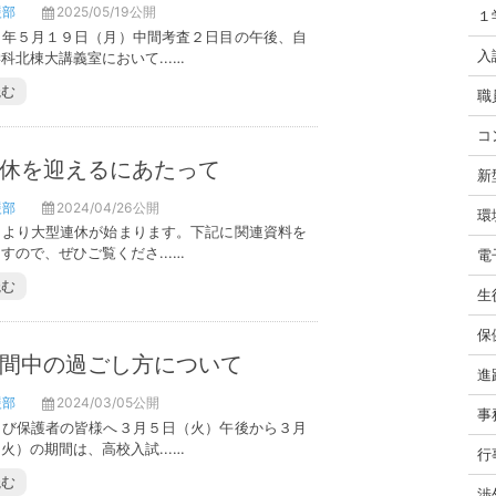
援部
2025/05/19公開
１
５年５月１９日（月）中間考査２日目の午後、自
入
科北棟大講義室において...…
読む
職
コ
休を迎えるにあたって
新
援部
2024/04/26公開
環
旬より大型連休が始まります。下記に関連資料を
すので、ぜひご覧くださ...…
電
読む
生
保
間中の過ごし方について
進
援部
2024/03/05公開
事
よび保護者の皆様へ３月５日（火）午後から３月
火）の期間は、高校入試...…
行
読む
渉