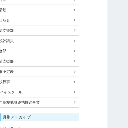
活動
知らせ
徒支援部
校評議員
務部
徒支援部
事予定表
校行事
Xハイスクール
門高校地域連携推進事業
月別アーカイブ