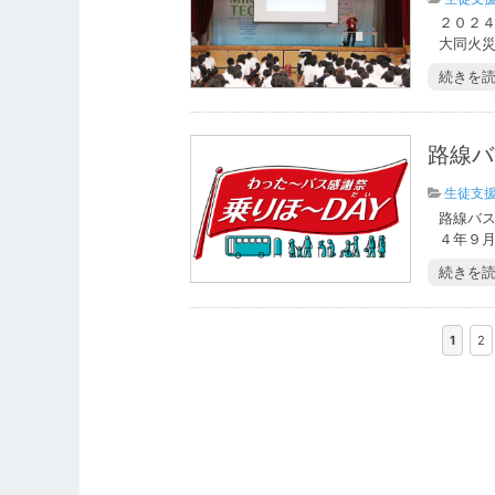
２０２
大同火災
続きを
路線バ
生徒支
路線バ
４年９月
続きを
1
2