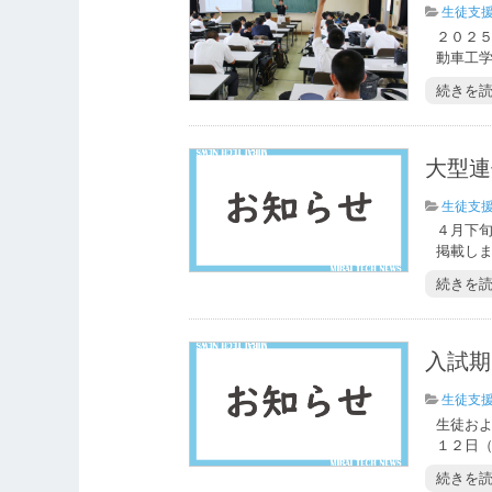
生徒支
２０２
動車工学
続きを
大型連
生徒支
４月下
掲載しま
続きを
入試期
生徒支
生徒お
１２日（
続きを