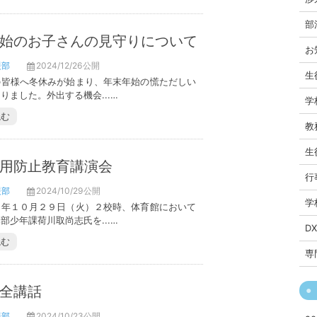
部
始のお子さんの見守りについて
お
援部
2024/12/26公開
生
の皆様へ冬休みが始まり、年末年始の慌ただしい
りました。外出する機会...…
学
読む
教
生
用防止教育講演会
行
援部
2024/10/29公開
学
４年１０月２９日（火）２校時、体育館において
部少年課荷川取尚志氏を...…
D
読む
専
全講話
援部
2024/10/23公開