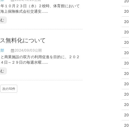
20
４年１０月２３日（水）２校時、体育館において
20
海上保険株式会社交通安...…
読む
20
20
ス無料化について
20
援部
2024/09/03公開
20
スと商業施設の双方の利用促進を目的に、２０２
４日～２９日の毎週水曜...…
20
読む
20
20
次の10件
20
20
20
20