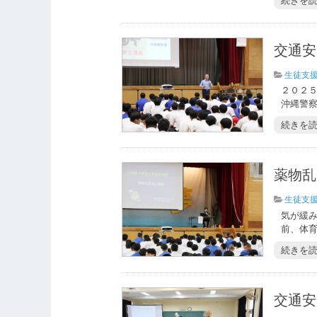
続きを
交通安
生徒支
２０２
沖縄警察
続きを
薬物乱
生徒支
気が緩
前、体育
続きを
交通安