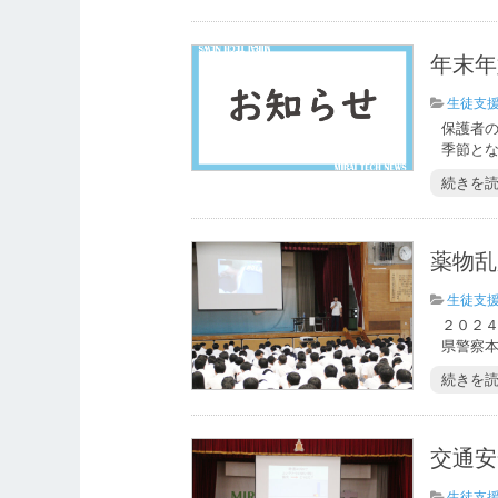
年末年
生徒支
保護者
季節とな
続きを
薬物乱
生徒支
２０２
県警察本
続きを
交通安
生徒支