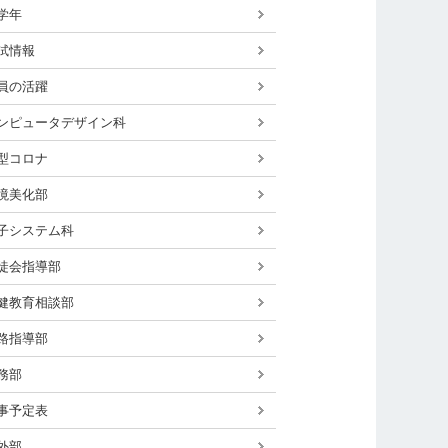
学年
試情報
員の活躍
ンピュータデザイン科
型コロナ
境美化部
子システム科
徒会指導部
健教育相談部
路指導部
務部
事予定表
外部