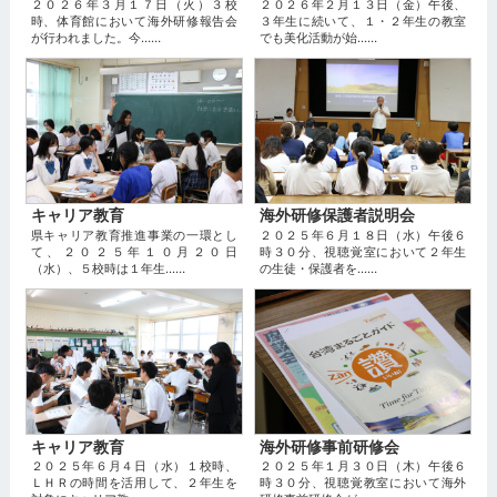
２０２６年３月１７日（火）３校
２０２６年２月１３日（金）午後、
時、体育館において海外研修報告会
３年生に続いて、１・２年生の教室
が行われました。今...…
でも美化活動が始...…
キャリア教育
海外研修保護者説明会
県キャリア教育推進事業の一環とし
２０２５年６月１８日（水）午後６
て、２０２５年１０月２０日
時３０分、視聴覚室において２年生
（水）、５校時は１年生...…
の生徒・保護者を...…
キャリア教育
海外研修事前研修会
２０２５年６月４日（水）１校時、
２０２５年１月３０日（木）午後６
ＬＨＲの時間を活用して、２年生を
時３０分、視聴覚教室において海外