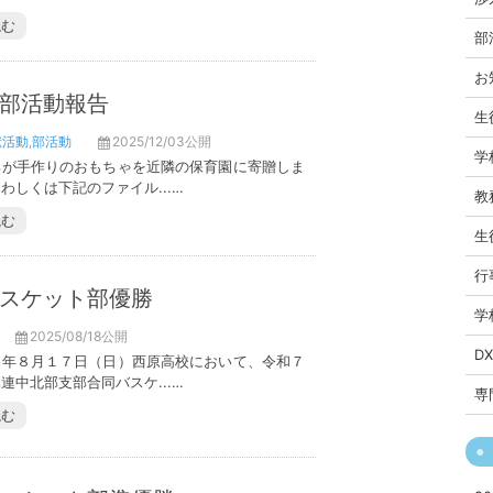
読む
部
お
部活動報告
生
献活動
,
部活動
2025/12/03公開
学
部が手作りのおもちゃを近隣の保育園に寄贈しま
わしくは下記のファイル...…
教
読む
生
行
スケット部優勝
学
2025/08/18公開
D
５年８月１７日（日）西原高校において、令和７
連中北部支部合同バスケ...…
専
読む