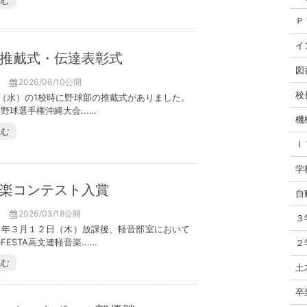
読む
Ｐ
イ
推戴式・伝達表彰式
図
2026/06/10公開
校
日（水）の1校時に野球部の推戴式がありました。
野球選手権沖縄大会...…
機
読む
Ｉ
学
楽コンテスト入賞
自
2026/03/18公開
３
６年３月１２日（木）放課後、軽音部室において
ESTA高文連軽音楽...…
２
読む
土
卒