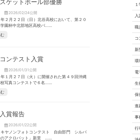
スケットボール部優勝
１
2026/02/24公開
入
６年２月２２日（日）北谷高校において、第２０
学園杯中北部地区高校バ...…
職
読む
コ
新
コンテスト入賞
環
2026/01/31公開
電
６年１月２７日（火）に開催された第４９回沖縄
校写真コンテストで６名...…
生
読む
保
進
入賞報告
事
2026/01/22公開
行
回キヤノンフォトコンテスト 自由部門 シルバ
のアクロバット」新里 ...…
渉