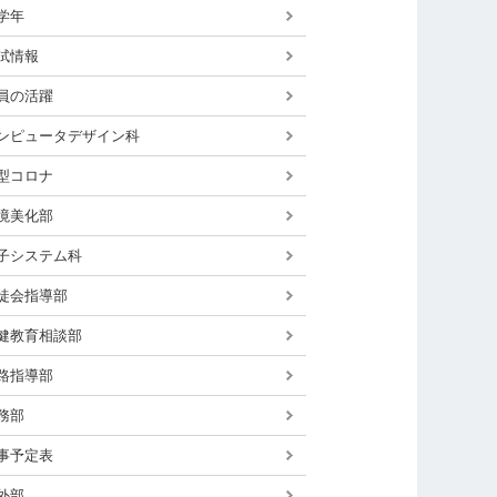
学年
試情報
員の活躍
ンピュータデザイン科
型コロナ
境美化部
子システム科
徒会指導部
健教育相談部
路指導部
務部
事予定表
外部