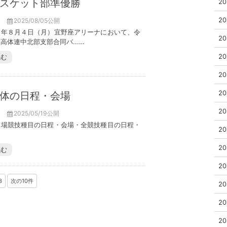
スケット部準優勝
20
20
2025/08/05公開
５年８月４日（月）宜野座アリーナにおいて、令
20
高体連中北部支部合同バ...…
20
読む
20
20
体の日程・会場
20
2025/05/19公開
出場競技種目の日程・会場・全競技種目の日程・
20
20
読む
20
3
次の10件
20
20
20