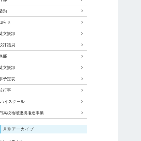
活動
知らせ
徒支援部
校評議員
務部
徒支援部
事予定表
校行事
Xハイスクール
門高校地域連携推進事業
月別アーカイブ