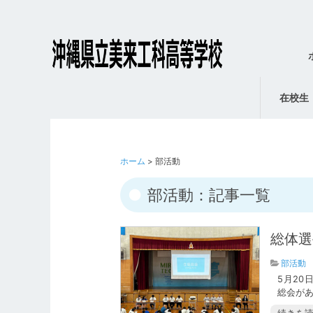
在校生
ホーム
> 部活動
部活動：記事一覧
総体選
部活動
5月20
総会があ