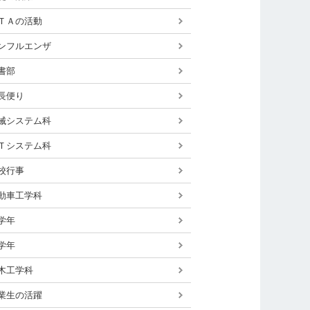
ＴＡの活動
ンフルエンザ
書部
長便り
械システム科
Ｔシステム科
校行事
動車工学科
学年
学年
木工学科
業生の活躍