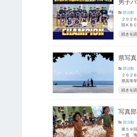
男子バ
部活動
２０２
回ＫＢＣ
続きを
県写真
部活動
２０２
県高等学
続きを
写真部
部活動
第５９
ー賞「海