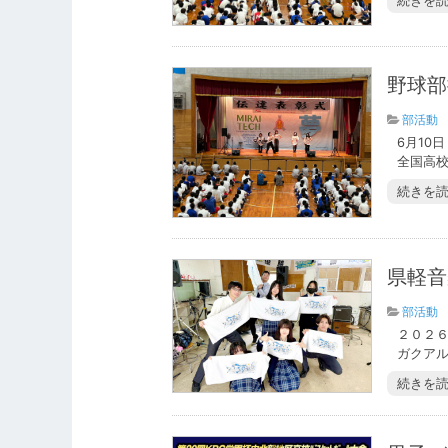
続きを
野球部
部活動
6月10
全国高校
続きを
県軽音
部活動
２０２
ガクアルF
続きを