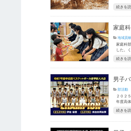
続きを
家庭科
地域貢
家庭科
した。く
続きを
男子バ
部活動
２０２
年度高体
続きを