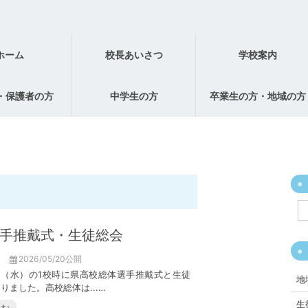
ホーム
校長あいさつ
学校案内
・保護者の方
中学生の方
卒業生の方・地域の方
手推戴式・生徒総会
2026/05/20公開
日（水）の1校時に県高校総体選手推戴式と生徒
地
りました。高校総体は...…
生