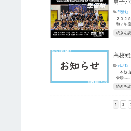
男子バ
部活動
２０２
和７年度
続きを
高校総
部活動
・本校
会場...…
続きを
1
2