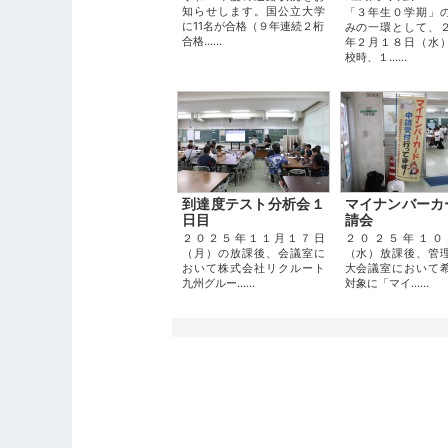
知らせします。国公立大学
「３年生０学期」
に11名が合格（９年連続２桁
みの一環として、
合格...…
年２月１８日（水
校時、１...…
到達度テスト分析会１
マイナンバーカ
日目
請会
２０２５年１１月１７日
２０２５年１０
（月）の放課後、会議室に
（水）放課後、管
おいて株式会社リクルート
大会議室において
九州グルー...…
対象に「マイ...…