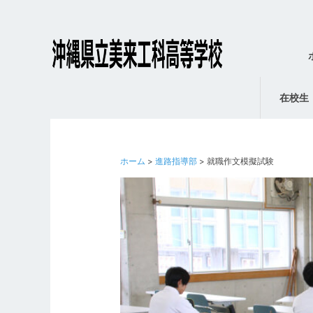
在校生
ホーム
>
進路指導部
> 就職作文模擬試験