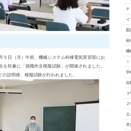
Ｐ
イ
図
校
機
月５日（月）午前、機械システム科棟電気実習室にお
Ｉ
生を対象に「就職作文模擬試験」が開催されました。
学
どの説明後、模擬試験が行われました。
自
３
２
土
卒