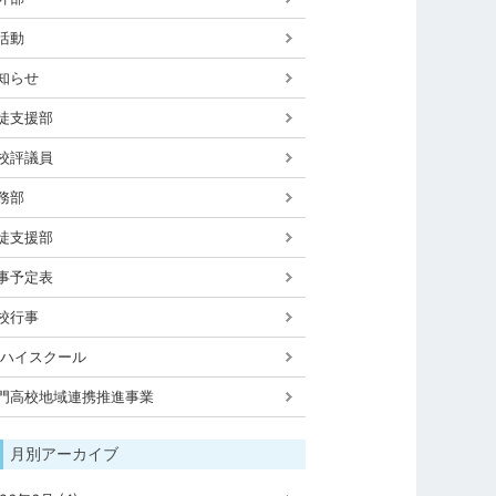
活動
知らせ
徒支援部
校評議員
務部
徒支援部
事予定表
校行事
Xハイスクール
門高校地域連携推進事業
月別アーカイブ