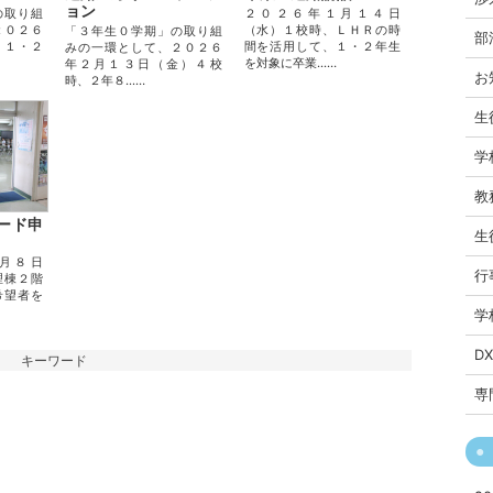
ョン
の取り組
２０２６年１月１４日
２０２６
（水）１校時、ＬＨＲの時
「３年生０学期」の取り組
部
）１・２
間を活用して、１・２年生
みの一環として、２０２６
を対象に卒業...…
年２月１３日（金）４校
お
時、２年８...…
生
学
教
ード申
生
月８日
行
理棟２階
希望者を
学
D
キーワード
専