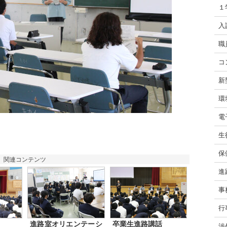
１
入
職
コ
新
環
電
生
保
関連コンテンツ
進
事
行
進路室オリエンテーシ
卒業生進路講話
渉