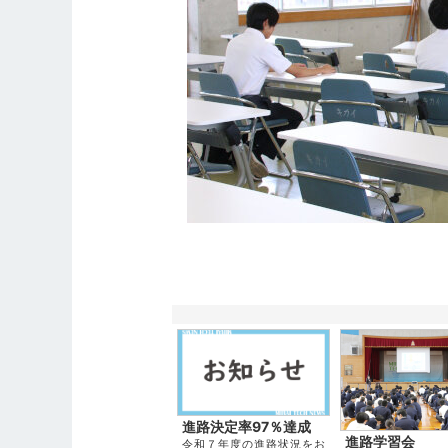
進路決定率97％達成
進路学習会
令和７年度の進路状況をお