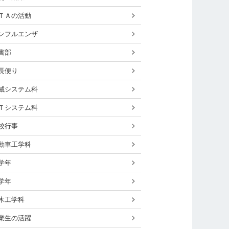
ＴＡの活動
ンフルエンザ
書部
長便り
械システム科
Ｔシステム科
校行事
動車工学科
学年
学年
木工学科
業生の活躍