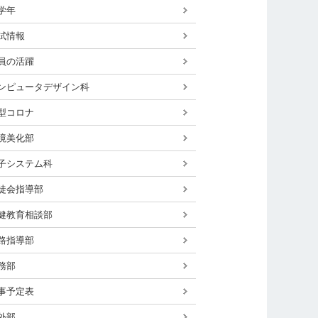
学年
試情報
員の活躍
ンピュータデザイン科
型コロナ
境美化部
子システム科
徒会指導部
健教育相談部
路指導部
務部
事予定表
外部