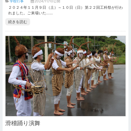
学校行事
2024/11/10公開
２０２４年１１月９日（土）～１０日（日）第２２回工科祭が行わ
れました。ご来場いた...…
続きを読む
滑稽踊り演舞